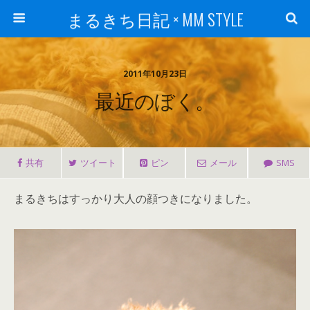
まるきち日記 × MM STYLE
2011年10月23日
最近のぼく。
共有
ツイート
ピン
メール
SMS
まるきちはすっかり大人の顔つきになりました。